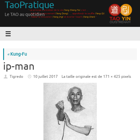
TaoPratique
Passer
au
Le TAO au quotidien
contenu
«
Kung-Fu
ip-man
Tigredo
10 juillet 2017
La taille originale est de
171 × 425
pixels