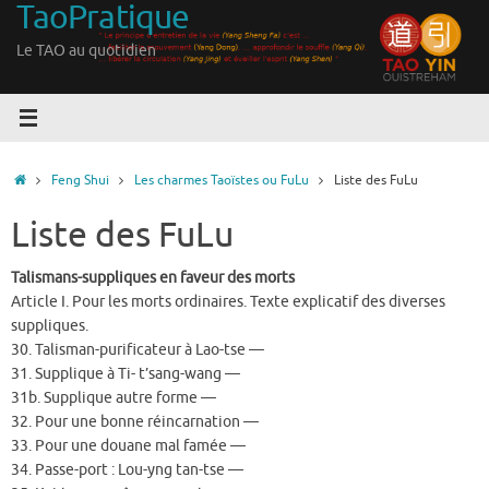
TaoPratique
Passer
au
Le TAO au quotidien
contenu
Accueil
Feng Shui
Les charmes Taoïstes ou FuLu
Liste des FuLu
Liste des FuLu
Talismans-suppliques en faveur des morts
Article I. Pour les morts ordinaires. Texte explicatif des diverses
suppliques.
30. Talisman-purificateur à Lao-tse —
31. Supplique à Ti- t’sang-wang —
31b. Supplique autre forme —
32. Pour une bonne réincarnation —
33. Pour une douane mal famée —
34. Passe-port : Lou-yng tan-tse —