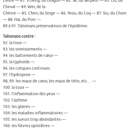
Lièvre — 81. Tcheng, du Dragon — 82. Se, du Serpent — 83. Ou, du
Cheval — 84. Wei, de la
Chèvre — 85. Chen, du Singe — 86. Yeou, du Coq — 87. Siu, du Chien
— 88. Hai, du Porc —
89 à 91. Talismans préservateurs de l’épidémie.
Talismans contre :
92. la toux —
93. les vomissements —
94. les battements de cœur —
95. la typhoïde —
96. les coliques continues
97. l’hydropisie —
98, 99. les maux de cœur, les maux de tête, etc… —
100. la toux —
101. l’inflammation des yeux —
102. l’asthme
103. les glaires —
104. les maladies inflammatoires —
105. les sueurs trop abondantes —
106. les fièvres opiniâtres —