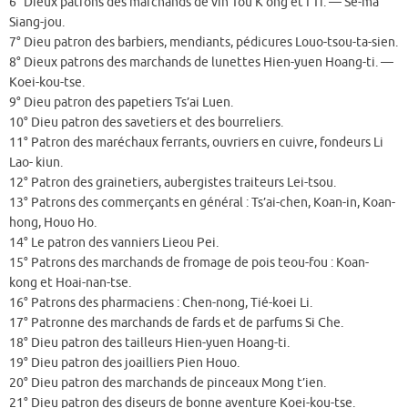
6° Dieux patrons des marchands de vin Tou K’ong et I Ti. — Se-ma
Siang-jou.
7° Dieu patron des barbiers, mendiants, pédicures Louo-tsou-ta-sien.
8° Dieux patrons des marchands de lunettes Hien-yuen Hoang-ti. —
Koei-kou-tse.
9° Dieu patron des papetiers Ts’ai Luen.
10° Dieu patron des savetiers et des bourreliers.
11° Patron des maréchaux ferrants, ouvriers en cuivre, fondeurs Li
Lao- kiun.
12° Patron des grainetiers, aubergistes traiteurs Lei-tsou.
13° Patrons des commerçants en général : Ts’ai-chen, Koan-in, Koan-
hong, Houo Ho.
14° Le patron des vanniers Lieou Pei.
15° Patrons des marchands de fromage de pois teou-fou : Koan-
kong et Hoai-nan-tse.
16° Patrons des pharmaciens : Chen-nong, Tié-koei Li.
17° Patronne des marchands de fards et de parfums Si Che.
18° Dieu patron des tailleurs Hien-yuen Hoang-ti.
19° Dieu patron des joailliers Pien Houo.
20° Dieu patron des marchands de pinceaux Mong t’ien.
21° Dieu patron des diseurs de bonne aventure Koei-kou-tse.