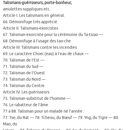
Talismans-guérisseurs, porte-bonheur,
amulettes-suppliques etc.
Article I. Les talismans en général.
66. Démonifuge très apprécié.
Article II. Talismans-exorcistes
67. Talisman-exorciste pour la cérémonie du Ta-tsiao —
68. Démonifuge à l’usage des tao-che.
Article III. Talismans contre les incendies
69. Le caractère Choei (eau) à l’eau de chaux —
70. Talisman de l’Est —
71. Talisman du Sud —
72. Talisman de l’Ouest
73. Talisman du Nord —
74. Talisman du Centre.
Article IV. Les guérisseurs
75. Talisman-substitut de l’homme —
76. Le rabatteur de l’âme
77 à 88. Talisman pour un malade né l’année :
77. Tse, du Rat — 78. Tcheou, du Bœuf — 79. Yng, du Tigre — 80.
Mao, du