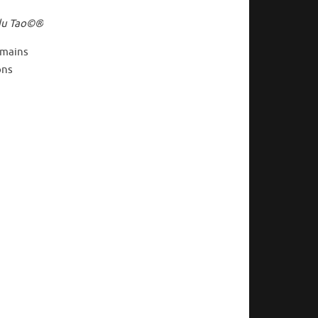
 du Tao©®
 mains
ons