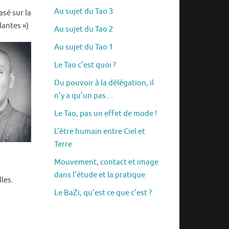
Au sujet du Tao 3
asé sur la
lantes »)
Au sujet du Tao 2
Au sujet du Tao 1
Le Tao c’est quoi ?
Du pouvoir à la délégation, il
n’y a qu’un pas…
Le Tao, pas un effet de mode !
L’être humain entre Ciel et
Terre
Mouvement, contact et image
dans l’étude et la pratique
les.
Le BaZi, qu’est ce que c’est ?