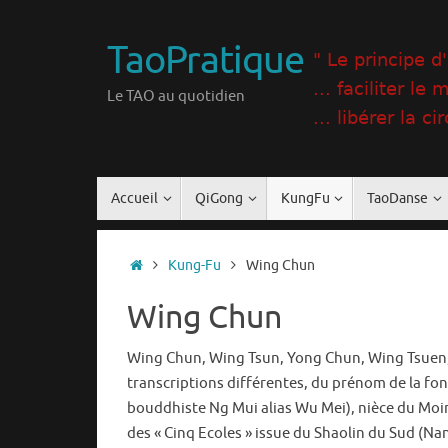
Passer
au
TaoPratique
contenu
Le TAO au quotidien
Passer
Accueil
QiGong
KungFu
TaoDanse
au
contenu
Accueil
Kung-Fu
Wing Chun
Wing Chun
Wing Chun, Wing Tsun, Yong Chun, Wing Tsuen,
transcriptions différentes, du prénom de la fon
bouddhiste Ng Mui alias Wu Mei), nièce du Moin
des « Cinq Ecoles » issue du Shaolin du Sud (Na