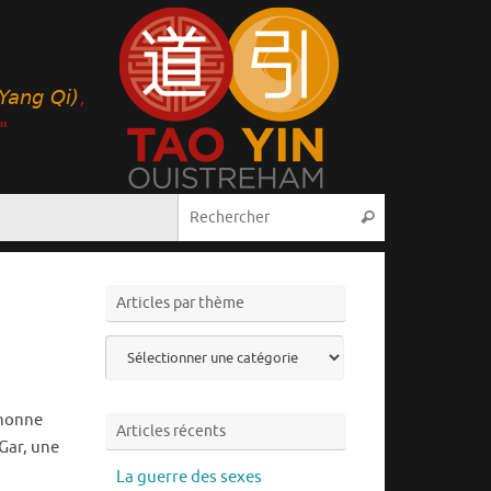
Recherche pou
Rechercher
Articles par thème
Articles
par
thème
 nonne
Articles récents
Gar, une
La guerre des sexes