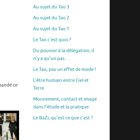
Au sujet du Tao 3
Au sujet du Tao 2
Au sujet du Tao 1
Le Tao c’est quoi ?
Du pouvoir à la délégation, il
n’y a qu’un pas…
Le Tao, pas un effet de mode !
L’être humain entre Ciel et
emandé ce
Terre
Mouvement, contact et image
dans l’étude et la pratique
Le BaZi, qu’est ce que c’est ?