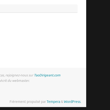
 cas, rejoignez-nous sur
TaoDirigeant.com
 écrit du webmaster.
Fièrement propulsé par
Tempera
&
WordPress.