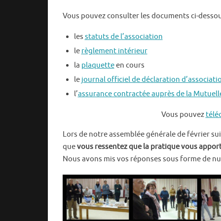
Vous pouvez consulter les documents ci-dessou
les
statuts de l’association
le
règlement intérieur
la
plaquette
en cours
le
journal officiel de déclaration d’associati
l’
assurance contractée auprès de la Mutuell
Vous pouvez
télé
Lors de notre assemblée générale de février su
que
vous ressentez que la pratique vous appor
Nous avons mis vos réponses sous forme de nu