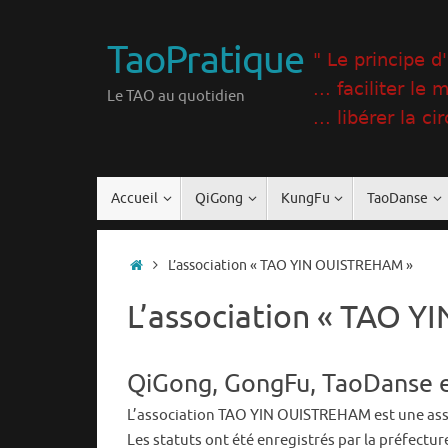
Passer
au
TaoPratique
contenu
Le TAO au quotidien
Passer
Accueil
QiGong
KungFu
TaoDanse
au
contenu
Accueil
L’association « TAO YIN OUISTREHAM »
L’association « TAO 
QiGong, GongFu, TaoDanse e
L’association TAO YIN OUISTREHAM est une asso
Les statuts ont été enregistrés par la préfectu