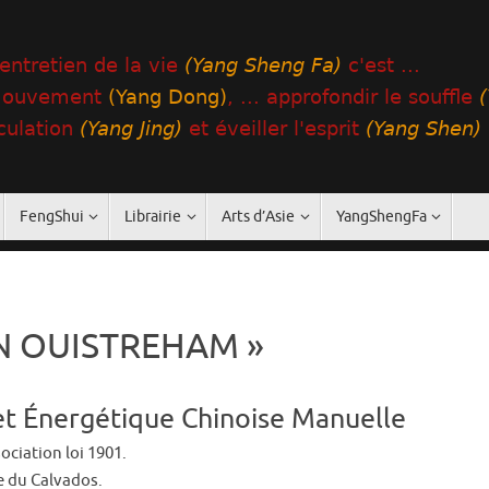
FengShui
Librairie
Arts d’Asie
YangShengFa
YIN OUISTREHAM »
t Énergétique Chinoise Manuelle
ciation loi 1901.
re du Calvados.