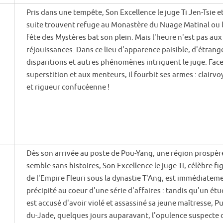
Pris dans une tempête, Son Excellence le juge Ti Jen-Tsie e
suite trouvent refuge au Monastère du Nuage Matinal ou 
fête des Mystères bat son plein. Mais l'heure n'est pas aux
réjouissances. Dans ce lieu d'apparence paisible, d'étrang
disparitions et autres phénomènes intriguent le juge. Face
superstition et aux menteurs, il fourbit ses armes : clairv
et rigueur confucéenne !
Dès son arrivée au poste de Pou-Yang, une région prospèr
semble sans histoires, Son Excellence le juge Ti, célèbre fi
de l'Empire Fleuri sous la dynastie T'Ang, est immédiatem
précipité au coeur d'une série d'affaires : tandis qu'un ét
est accusé d'avoir violé et assassiné sa jeune maîtresse, P
du-Jade, quelques jours auparavant, l'opulence suspecte 