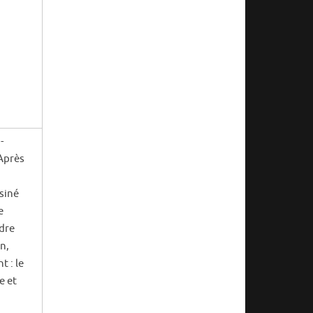
-
 Après
siné
e
udre
n,
t : le
e et