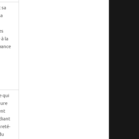
t sa
la
es
 à la
oyance
e qui
gure
ent
udiant
ureté-
du