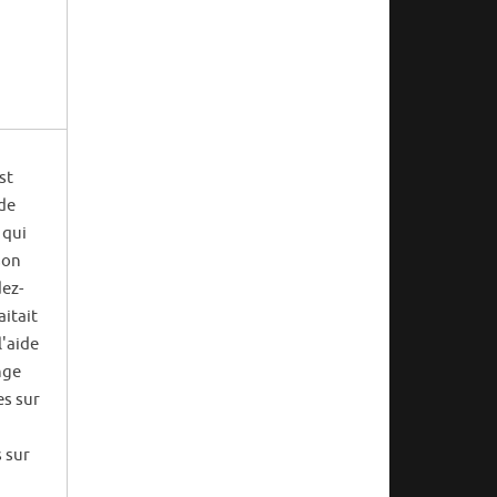
st
 de
 qui
son
ez-
itait
l'aide
nge
es sur
s sur