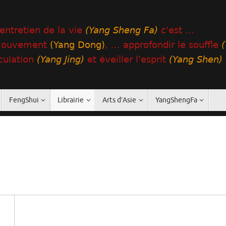
FengShui
Librairie
Arts d’Asie
YangShengFa