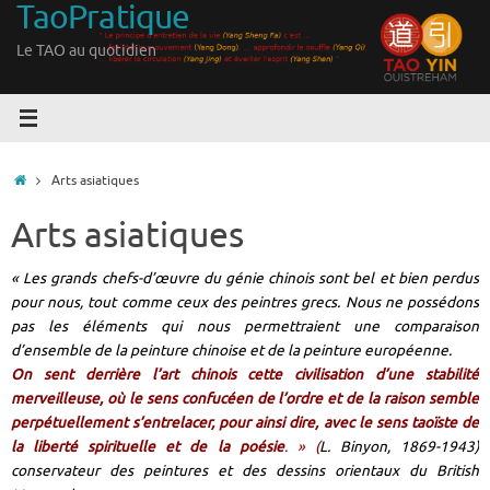
TaoPratique
Passer
au
Le TAO au quotidien
contenu
Accueil
Arts asiatiques
Arts asiatiques
« Les grands chefs-d’œuvre du génie chinois sont bel et bien perdus
pour nous, tout comme ceux des peintres grecs. Nous ne possédons
pas les éléments qui nous permettraient une comparaison
d’ensemble de la peinture chinoise et de la peinture européenne.
On sent derrière l’art chinois cette civilisation d’une stabilité
merveilleuse, où le sens confucéen de l’ordre et de la raison semble
perpétuellement s’entrelacer, pour ainsi dire, avec le sens taoïste de
la liberté spirituelle et de la poésie
. » (
L. Binyon,
1869
-1943)
conservateur des peintures et des dessins orientaux du British