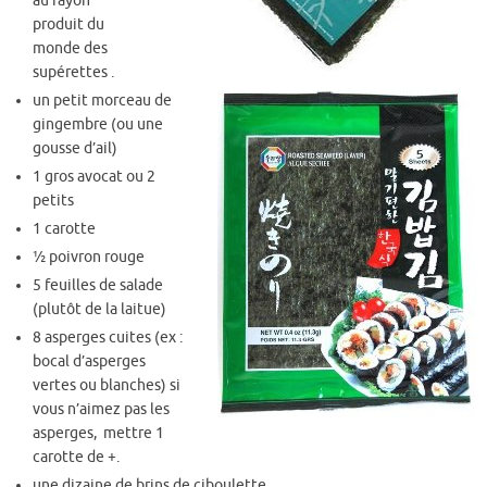
au rayon
produit du
monde des
supérettes .
un petit morceau de
gingembre (ou une
gousse d’ail)
1 gros avocat ou 2
petits
1 carotte
½ poivron rouge
5 feuilles de salade
(plutôt de la laitue)
8 asperges cuites (ex :
bocal d’asperges
vertes ou blanches) si
vous n’aimez pas les
asperges, mettre 1
carotte de +.
une dizaine de brins de ciboulette