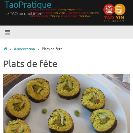
TaoPratique
Passer
au
Le TAO au quotidien
contenu
Accueil
Alimentation
Plats de fête
Plats de fête