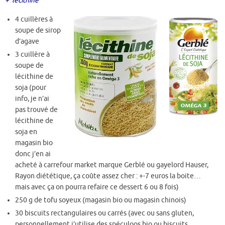
+ lécithine
4 cuillères à
soupe de sirop
d’agave
3 cuillère à
soupe de
lécithine de
soja (pour
info, je n’ai
pas trouvé de
lécithine de
soja en
magasin bio
donc j’en ai
acheté à carrefour market marque Gerblé ou gayelord Hauser,
Rayon diététique, ça coûte assez cher : +-7 euros la boite…
mais avec ça on pourra refaire ce dessert 6 ou 8 fois)
250 g de tofu soyeux (magasin bio ou magasin chinois)
30 biscuits rectangulaires ou carrés (avec ou sans gluten,
personnellement j’utilise des spéculoos bio ou biscuits