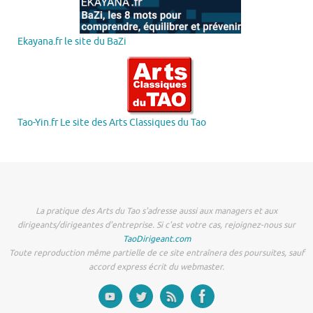
Ekayana.fr le site du BaZi
Tao-Yin.fr Le site des Arts Classiques du Tao
La pratique des Arts du Tao s'adresse aussi aux managers et aux
dirigeants/dirigeantes d'entreprise. Si c'est votre cas, rejoignez-nous sur
TaoDirigeant.com
Toute reproduction même partielle de ce site entraînera des poursuites, sauf
accord express écrit du webmaster.