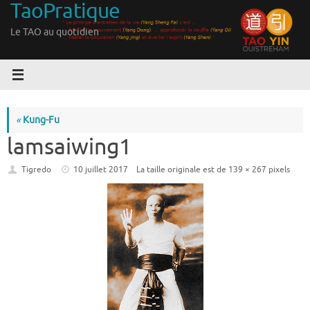
TaoPratique
Passer
au
Le TAO au quotidien
contenu
«
Kung-Fu
lamsaiwing1
Tigredo
10 juillet 2017
La taille originale est de
139 × 267
pixels