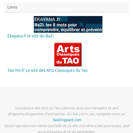
Liens
Ekayana.fr le site du BaZi
Tao-Yin.fr Le site des Arts Classiques du Tao
La pratique des Arts du Tao s'adresse aussi aux managers et aux
dirigeants/dirigeantes d'entreprise. Si c'est votre cas, rejoignez-nous sur
TaoDirigeant.com
Toute reproduction même partielle de ce site entraînera des poursuites, sauf
accord express écrit du webmaster.