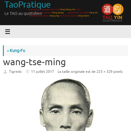
TaoPratique
Passer
au
Le TAO au quotidien
contenu
«
Kung-Fu
wang-tse-ming
Tigredo
11 juillet 2017
La taille originale est de
225 × 329
pixels