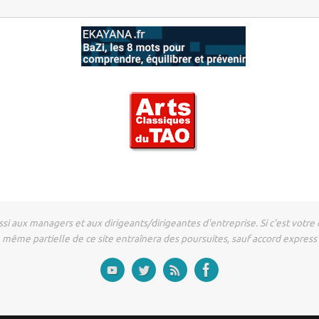
si aux managers et aux dirigeants/dirigeantes d'entreprise. Si c'est votre
même partielle de ce site entraînera des poursuites, sauf accord express