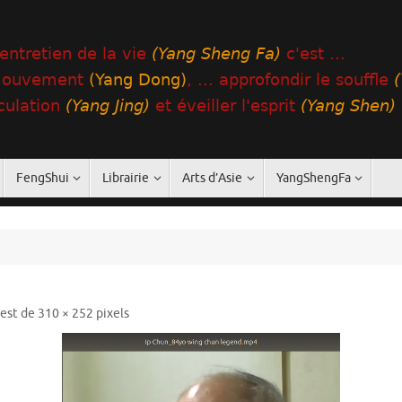
FengShui
Librairie
Arts d’Asie
YangShengFa
e est de
310 × 252
pixels