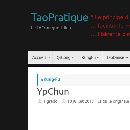
Passer
au
TaoPratique
contenu
Le TAO au quotidien
Passer
Accueil
QiGong
KungFu
TaoDanse
au
contenu
«
Kung-Fu
YpChun
Tigredo
10 juillet 2017
La taille original