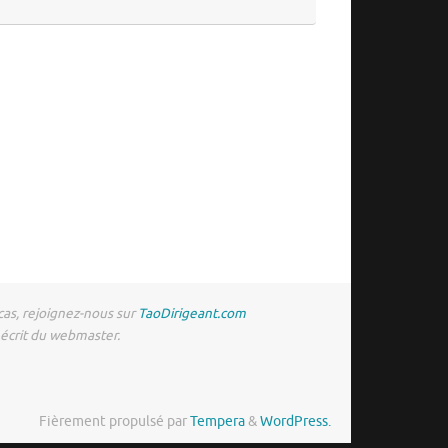
 cas, rejoignez-nous sur
TaoDirigeant.com
 écrit du webmaster.
Fièrement propulsé par
Tempera
&
WordPress.