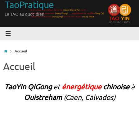
TaoPratique
Passer
au
Le TAO au quotidien
contenu
Accueil
Accueil
Accueil
TaoYin QiGong
et
énergétique
chinoise
à
Ouistreham
(Caen, Calvados)