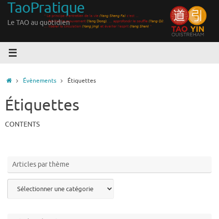
TaoPratique
Passer
au
Le TAO au quotidien
contenu
Accueil
Évènements
Étiquettes
Étiquettes
CONTENTS
Articles par thème
Articles
par
thème