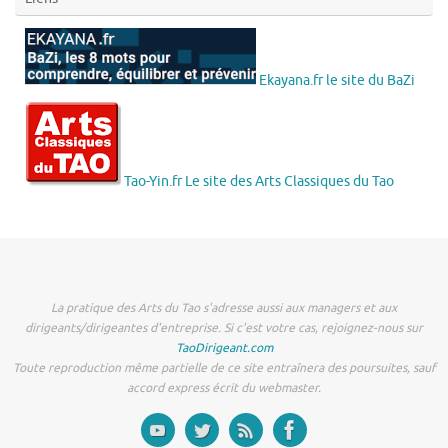
Ekayana.fr le site du BaZi
Tao-Yin.fr Le site des Arts Classiques du Tao
La pratique des Arts du Tao s'adresse aussi aux managers et aux
dirigeants/dirigeantes d'entreprise. Si c'est votre cas, rejoignez-nous sur
TaoDirigeant.com
Toute reproduction même partielle de ce site entraînera des poursuites, sauf
accord express écrit du webmaster.