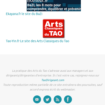
Ekayana.fr le site du BaZi
Tao-Yin.fr Le site des Arts Classiques du Tao
La pratique des Arts du Tao s'adresse aussi aux managers et aux
dirigeants/dirigeantes d'entreprise. Si c'est votre cas, rejoignez-nous sur
TaoDirigeant.com
Toute reproduction même partielle de ce site entraînera des poursuites, sauf
accord express écrit du webmaster.