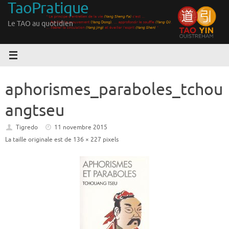
TaoPratique
Passer
au
Le TAO au quotidien
contenu
aphorismes_paraboles_tchou
angtseu
Tigredo
11 novembre 2015
La taille originale est de
136 × 227
pixels