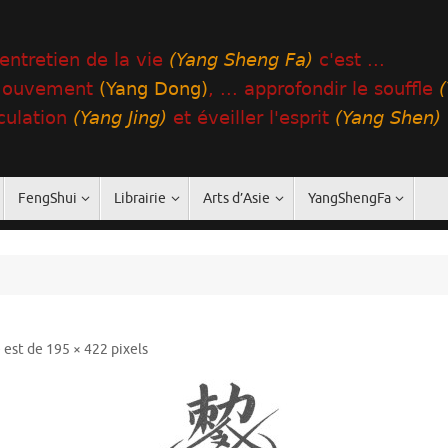
FengShui
Librairie
Arts d’Asie
YangShengFa
e est de
195 × 422
pixels