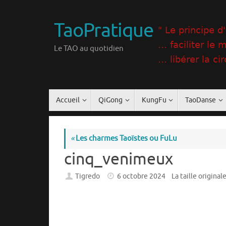
Passer
au
TaoPratique
contenu
Le TAO au quotidien
Passer
Accueil
QiGong
KungFu
TaoDanse
au
contenu
«
Les charmes Taoïstes ou FuLu
cinq_venimeux
Tigredo
6 octobre 2024
La taille original