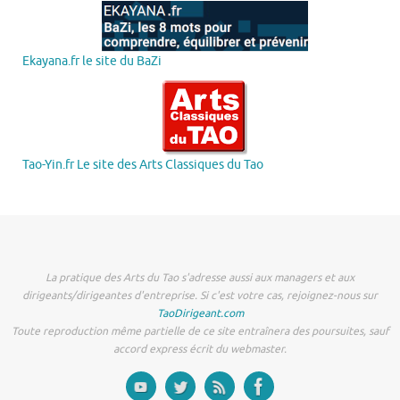
Ekayana.fr le site du BaZi
Tao-Yin.fr Le site des Arts Classiques du Tao
La pratique des Arts du Tao s'adresse aussi aux managers et aux
dirigeants/dirigeantes d'entreprise. Si c'est votre cas, rejoignez-nous sur
TaoDirigeant.com
Toute reproduction même partielle de ce site entraînera des poursuites, sauf
accord express écrit du webmaster.