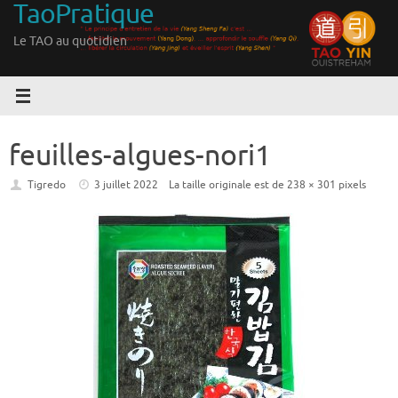
TaoPratique
Passer
au
Le TAO au quotidien
contenu
feuilles-algues-nori1
Tigredo
3 juillet 2022
La taille originale est de
238 × 301
pixels