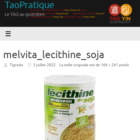
TaoPratique
Passer
au
Le TAO au quotidien
contenu
melvita_lecithine_soja
Tigredo
3 juillet 2022
La taille originale est de
166 × 241
pixels