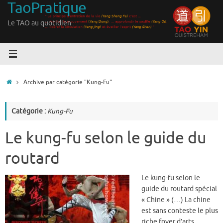
TaoPratique
Passer
au
Le TAO au quotidien
contenu
Accueil
Archive par catégorie "Kung-Fu"
Catégorie :
Kung-Fu
Le kung-fu selon le guide du
routard
Le kung-fu selon le
guide du routard spécial
« Chine » (…) La chine
est sans conteste le plus
riche foyer d’arts