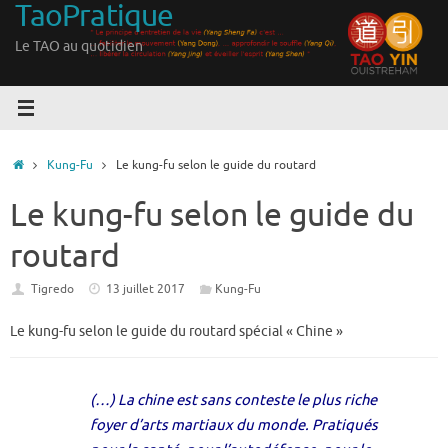
TaoPratique
Passer
au
Le TAO au quotidien
contenu
Accueil
Kung-Fu
Le kung-fu selon le guide du routard
Le kung-fu selon le guide du
routard
Tigredo
13 juillet 2017
Kung-Fu
Le kung-fu selon le guide du routard spécial « Chine »
(…) La chine est sans conteste le plus riche
foyer d’arts martiaux du monde. Pratiqués