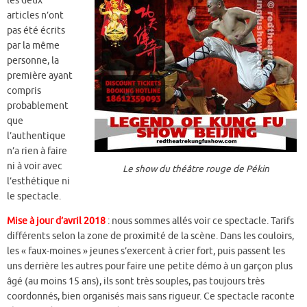
les deux
articles n’ont
pas été écrits
par la même
personne, la
première ayant
compris
probablement
que
l’authentique
n’a rien à faire
ni à voir avec
Le show du théâtre rouge de Pékin
l’esthétique ni
le spectacle.
Mise à jour d’avril 2018
: nous sommes allés voir ce spectacle. Tarifs
différents selon la zone de proximité de la scène. Dans les couloirs,
les « faux-moines » jeunes s’exercent à crier fort, puis passent les
uns derrière les autres pour faire une petite démo à un garçon plus
âgé (au moins 15 ans), ils sont très souples, pas toujours très
coordonnés, bien organisés mais sans rigueur. Ce spectacle raconte