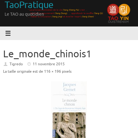
TaoPratique
Passer
au
Le TAO au quotidien
contenu
Le_monde_chinois1
Tigredo
11 novembre 2015
La taille originale est de
116 × 196
pixels