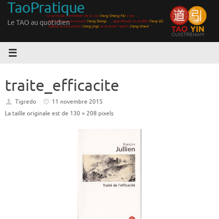
TaoPratique
Passer
au
Le TAO au quotidien
contenu
traite_efficacite
Tigredo
11 novembre 2015
La taille originale est de
130 × 208
pixels