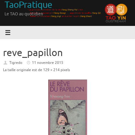
TaoPratique
Passer
au
Le TAO au quotidien
contenu
reve_papillon
Tigredo
11 novembre 2015
La taille originale est de
129 × 214
pixels