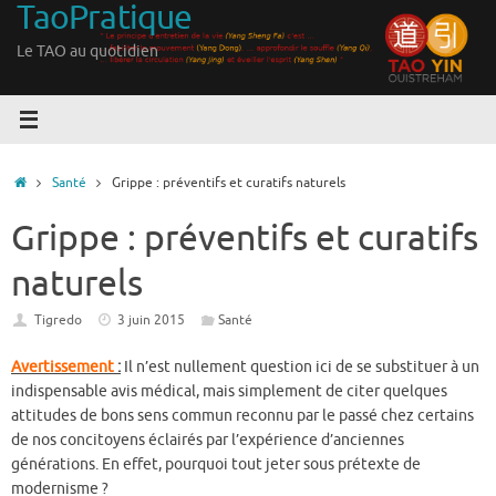
TaoPratique
Passer
au
Le TAO au quotidien
contenu
Accueil
Santé
Grippe : préventifs et curatifs naturels
Grippe : préventifs et curatifs
naturels
Tigredo
3 juin 2015
Santé
Avertissement
:
Il n’est nullement question ici de se substituer à un
indispensable avis médical, mais simplement de citer quelques
attitudes de bons sens commun reconnu par le passé chez certains
de nos concitoyens éclairés par l’expérience d’anciennes
générations. En effet, pourquoi tout jeter sous prétexte de
modernisme ?